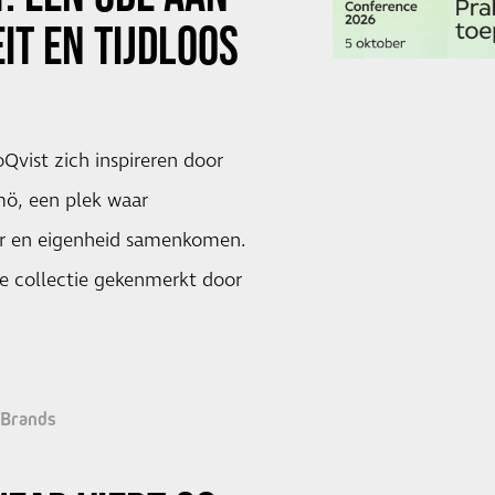
EIT EN TIJDLOOS
oQvist zich inspireren door
mö, een plek waar
ter en eigenheid samenkomen.
de collectie gekenmerkt door
Brands