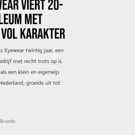
EAR VIERT 20-
ILEUM MET
 VOL KARAKTER
tz Eyewear twintig jaar, een
drijf met recht trots op is.
ls een klein en eigenwijs
ederland, groeide uit tot
Brands