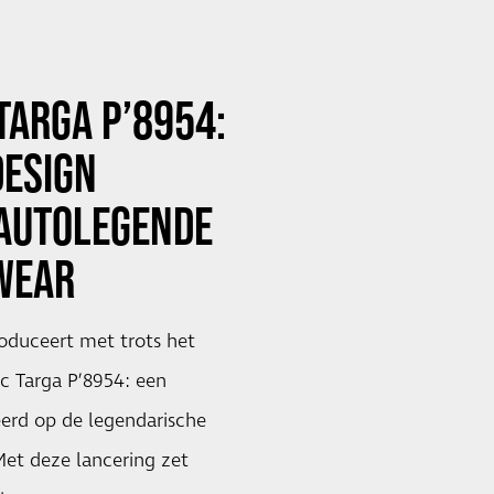
 TARGA P’8954:
DESIGN
 AUTOLEGENDE
WEAR
oduceert met trots het
c Targa P’8954: een
reerd op de legendarische
Met deze lancering zet