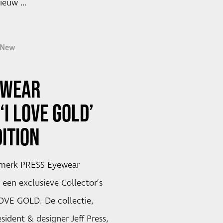
nieuw …
New
EWEAR
‘I LOVE GOLD’
DITION
lmerk PRESS Eyewear
s een exclusieve Collector’s
LOVE GOLD. De collectie,
ident & designer Jeff Press,