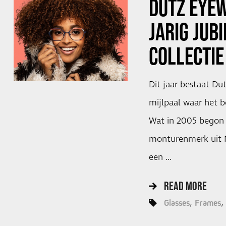
DUTZ EYEW
JARIG JUB
COLLECTIE
Dit jaar bestaat Du
mijlpaal waar het be
Wat in 2005 begon a
monturenmerk uit N
een …
READ MORE
Glasses
Frames