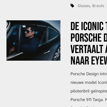
Glasses
Brands
DE ICONIC
PORSCHE 
VERTAALT
NAAR EYE
Porsche Design intr
nieuwe model Iconi
pilotenbril geïnspi
Porsche 911 Targa. 