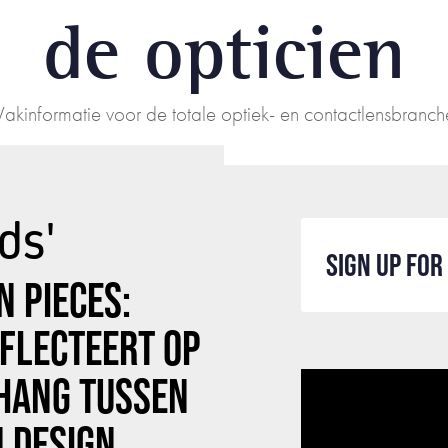
de opticien
Vakinformatie voor de totale optiek- en contactlensbranch
ds'
SIGN UP FO
 PIECES:
FLECTEERT OP
HANG TUSSEN
 DESIGN