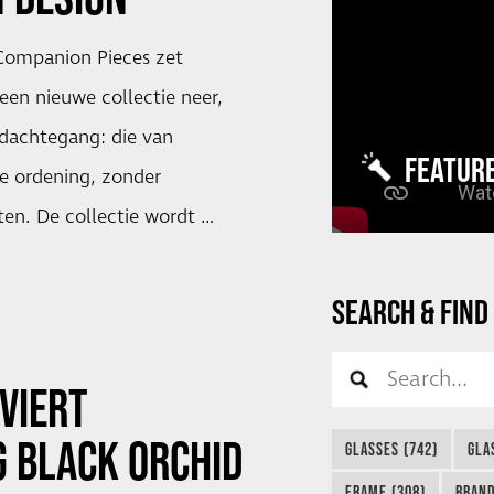
ompanion Pieces zet
een nieuwe collectie neer,
dachtegang: die van
FEATUR
e ordening, zonder
en. De collectie wordt …
SEARCH & FIND
VIERT
 BLACK ORCHID
GLASSES (742)
GLA
FRAME (308)
BRAND