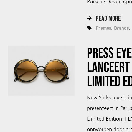
Porsche Design op
READ MORE
Frames
Brands
PRESS EY
LANCEERT 
LIMITED E
New Yorks luxe bri
presenteert in Parij
Limited Edition: I 
ontworpen door pres