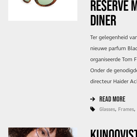
RESERVE M
DINER
Ter gelegenheid van
nieuwe parfum Blac
organiseerde Tom F
Onder de genodigde
directeur Haider A
READ MORE
Glasses
Frames
KUNOQVIST