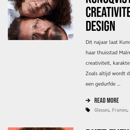
CREATIVIT
DESIGN
Dit najaar laat Kun
haar thuisstad Mal
creativiteit, karak
Zoals altijd wordt 
een gedurfde …
READ MORE
Glasses
Frames