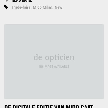
Trade-fairs
Mido Milan
New
de opticien
NO IMAGE AVAILABLE