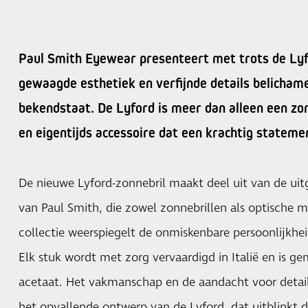
Paul Smith Eyewear presenteert met trots de Lyfo
gewaagde esthetiek en verfijnde details belicha
bekendstaat. De Lyford is meer dan alleen een zonne
en eigentijds accessoire dat een krachtig statem
De nieuwe Lyford-zonnebril maakt deel uit van de uit
van Paul Smith, die zowel zonnebrillen als optische
collectie weerspiegelt de onmiskenbare persoonlijkhe
Elk stuk wordt met zorg vervaardigd in Italië en is 
acetaat. Het vakmanschap en de aandacht voor detail z
het opvallende ontwerp van de Lyford, dat uitblinkt 