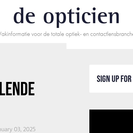
de opticien
Vakinformatie voor de totale optiek- en contactlensbranch
SIGN UP FO
LENDE
nuary 03, 2025