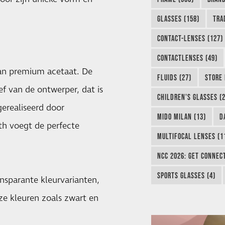
GLASSES (158)
TRA
CONTACT-LENSES (127)
CONTACTLENSES (49)
van premium acetaat. De
FLUIDS (27)
STORE 
f van de ontwerper, dat is
CHILDREN'S GLASSES (2
erealiseerd door
MIDO MILAN (13)
D
th voegt de perfecte
MULTIFOCAL LENSES (1
NCC 2026: GET CONNEC
SPORTS GLASSES (4)
ansparante kleurvarianten,
ze kleuren zoals zwart en