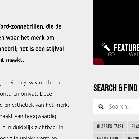
rd-zonnebrillen, die de
men waar het merk om
FEATUR
bril; het is een stijlvol
ent maakt.
gebreide eyewearcollectie
SEARCH & FIND
 monturen omvat. Deze
id en esthetiek van het merk.
gemaakt van hoogwaardig
GLASSES (742)
GLA
ijn duidelijk zichtbaar in
door zijn unieke vorm en
FRAME (308)
BRAND