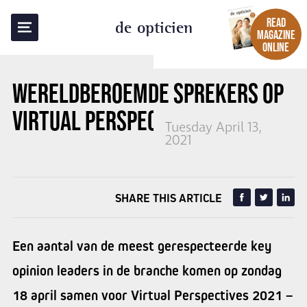
BACK TO OVERVIEW
READ
de opticien
MAGAZINE
ONLINE
WERELDBEROEMDE SPREKERS OP
VIRTUAL PERSPECTIVES 2021
Tuesday April 13,
2021
SHARE THIS ARTICLE
Een aantal van de meest gerespecteerde key
opinion leaders in de branche komen op zondag
18 april samen voor Virtual Perspectives 2021 –