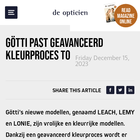
BACK TO OVERVIEW
READ
de opticien
MAGAZINE
ONLINE
GÖTTI
PAST GEAVANCEERD
KLEURPROCES TOE
Friday December 15,
2023
SHARE THIS ARTICLE
Götti’s nieuwe modellen, genaamd LEACH, LEMY
en LONIE, zijn vrolijke en kleurrijke modellen.
Dankzij een geavanceerd kleurproces wordt er