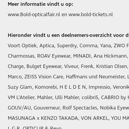
Meer informatie vindt u op:
www.Bold-opticalfair.nl en www.bold-tickets.nl
Hieronder vindt u een deelnemers-overzicht voor d
Voort Optiek, Aptica, Superdry, Comma, Yana, ZWO
Charmossas, ROAV Eyewear, MINADI, Ana Hickmann, 
Charge, Bulget Eyewear, Viveur, Frenk, Kristian Olsen, 
Marco, ZEISS Vision Care, Haffmans und Neumeister, L
Suzy Glam, Komorebi, H E L D E N, Impressio, Veroni
VM L’Atelier, Mahler, Ulli Mahler, colibriS, CABRIO by
GOUV/AU, Gouverneur, Rolf Spectacles, Nobika Eye
MASUNAGA x KENZO TAKADA, VON ARKEL, YOU MAWO,
L.G.R, OPTICLIP & Revo.