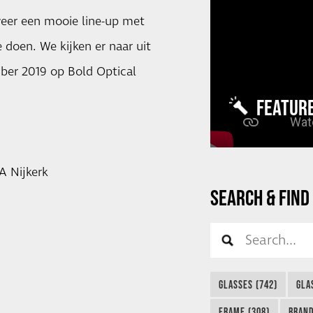
weer een mooie line-up met
 doen. We kijken er naar uit
er 2019 op Bold Optical
FEATUR
A Nijkerk
SEARCH & FIND
GLASSES (742)
GLA
FRAME (308)
BRAND