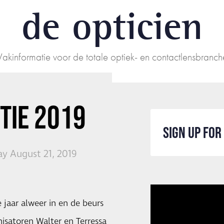
de opticien
Vakinformatie voor de totale optiek- en contactlensbranch
TIE 2019
SIGN UP FO
y August 21, 2019
 jaar alweer in en de beurs
isatoren Walter en Terressa