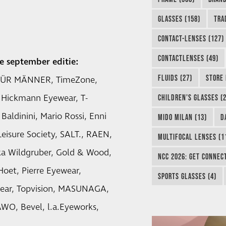
GLASSES (158)
TRA
CONTACT-LENSES (127)
CONTACTLENSES (49)
e september editie:
FLUIDS (27)
STORE 
 FÜR MÄNNER, TimeZone,
Hickmann Eyewear, T-
CHILDREN'S GLASSES (2
Baldinini, Mario Rossi, Enni
MIDO MILAN (13)
D
eisure Society, SALT., RAEN,
MULTIFOCAL LENSES (1
ka Wildgruber, Gold & Wood,
NCC 2026: GET CONNEC
 Hoet, Pierre Eyewear,
SPORTS GLASSES (4)
wear, Topvision, MASUNAGA,
 Bevel, l.a.Eyeworks,