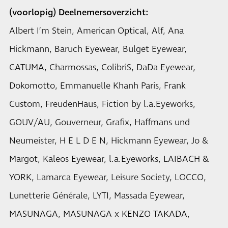
(voorlopig) Deelnemersoverzicht:
Albert I’m Stein, American Optical, Alf, Ana
Hickmann, Baruch Eyewear, Bulget Eyewear,
CATUMA, Charmossas, ColibriS, DaDa Eyewear,
Dokomotto, Emmanuelle Khanh Paris, Frank
Custom, FreudenHaus, Fiction by l.a.Eyeworks,
GOUV/AU, Gouverneur, Grafix, Haffmans und
Neumeister, H E L D E N, Hickmann Eyewear, Jo &
Margot, Kaleos Eyewear, l.a.Eyeworks, LAIBACH &
YORK, Lamarca Eyewear, Leisure Society, LOCCO,
Lunetterie Générale, LYTI, Massada Eyewear,
MASUNAGA, MASUNAGA x KENZO TAKADA,