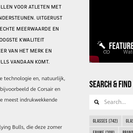
ILLEN VOOR ATLETEN MET
ONDERSTEUNEN. UITGERUST
N ECHTE MEERWAARDE EN
OOGSTE KWALITEIT
FEATUR
EER VAN HET MERK EN
ULLS VANDAAN KOMT.
ve technologie en, natuurlijk,
SEARCH & FIND
 bijvoorbeeld de Corsair en
 de meest indrukwekkende
GLASSES (742)
GLA
ying Bulls, die deze zomer
FRAME (308)
BRAND