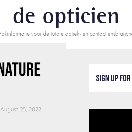
de opticien
Vakinformatie voor de totale optiek- en contactlensbranch
GNATURE
SIGN UP FO
 August 25, 2022