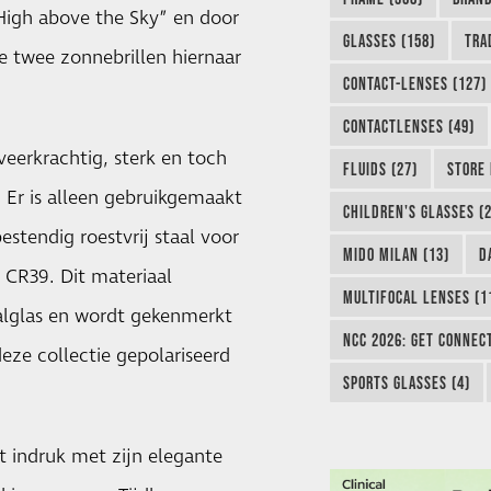
High above the Sky” en door
GLASSES (158)
TRA
de twee zonnebrillen hiernaar
CONTACT-LENSES (127)
CONTACTLENSES (49)
veerkrachtig, sterk en toch
FLUIDS (27)
STORE 
 Er is alleen gebruikgemaakt
CHILDREN'S GLASSES (2
estendig roestvrij staal voor
MIDO MILAN (13)
D
n CR39. Dit materiaal
MULTIFOCAL LENSES (1
alglas en wordt gekenmerkt
NCC 2026: GET CONNEC
eze collectie gepolariseerd
SPORTS GLASSES (4)
kt indruk met zijn elegante