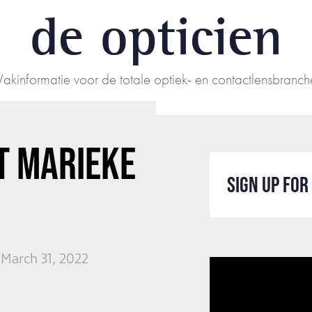
de opticien
Vakinformatie voor de totale optiek- en contactlensbranch
 MARIEKE
SIGN UP FO
 March 31, 2022