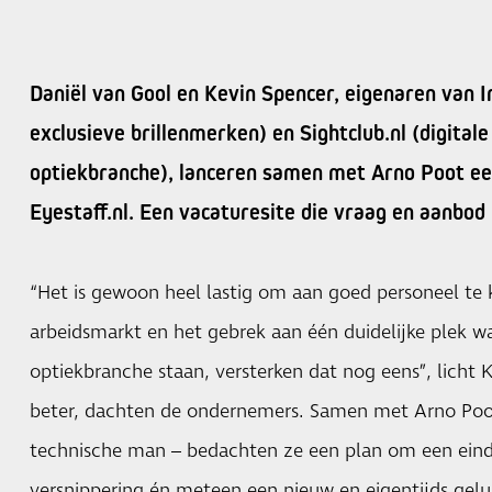
Daniël van Gool en Kevin Spencer, eigenaren van I
exclusieve brillenmerken) en Sightclub.nl (digital
optiekbranche), lanceren samen met Arno Poot ee
Eyestaff.nl. Een vacaturesite die vraag en aanbod
“Het is gewoon heel lastig om aan goed personeel te
arbeidsmarkt en het gebrek aan één duidelijke plek wa
optiekbranche staan, versterken dat nog eens”, licht 
beter, dachten de ondernemers. Samen met Arno Poo
technische man – bedachten ze een plan om een ein
versnippering én meteen een nieuw en eigentijds gelui