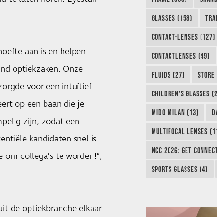
GLASSES (158)
TRA
CONTACT-LENSES (127)
oefte aan is en helpen
CONTACTLENSES (49)
-end optiekzaken. Onze
FLUIDS (27)
STORE 
orgde voor een intuïtief
CHILDREN'S GLASSES (2
eert op een baan die je
MIDO MILAN (13)
D
pelig zijn, zodat een
MULTIFOCAL LENSES (1
ntiële kandidaten snel is
NCC 2026: GET CONNEC
ie om collega’s te worden!”,
SPORTS GLASSES (4)
uit de optiekbranche elkaar