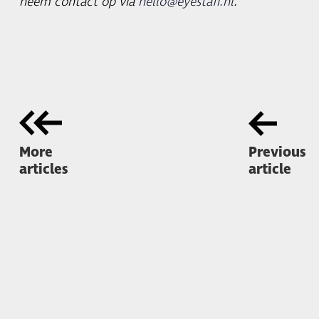
neem contact op via
hello@eyestaff.nl
.
More
Previous
articles
article