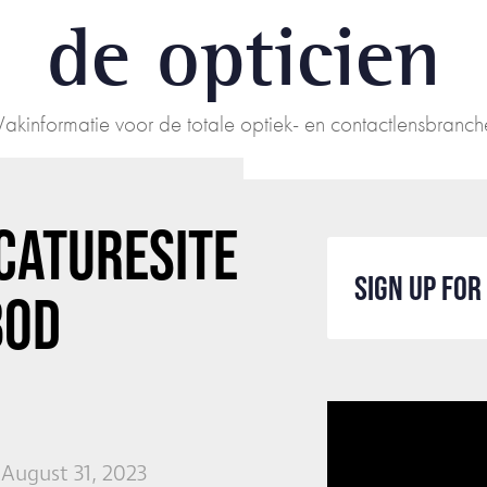
de opticien
Vakinformatie voor de totale optiek- en contactlensbranch
CATURESITE
SIGN UP FO
BOD
August 31, 2023