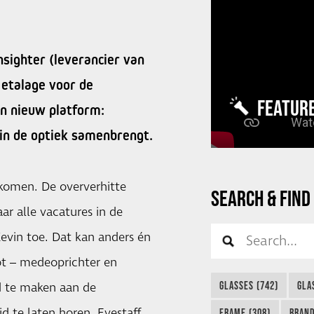
nsighter (leverancier van
e etalage voor de
FEATUR
n nieuw platform:
 in de optiek samenbrengt.
 komen. De oververhitte
SEARCH & FIND
ar alle vacatures in de
Kevin toe. Dat kan anders én
t – medeoprichter en
GLASSES (742)
GLA
d te maken aan de
d te laten horen. Eyestaff
FRAME (308)
BRAND