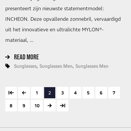
presenteert zijn nieuwste statementmodel:
INCHEON. Deze opvallende zonnebril, vervaardigd
uit het innovatieve en ultralichte MYLON®-
materiaal, …
READ MORE
Sunglasses
Sunglasses Men
Sunglasses Men
1
2
3
4
5
6
7
8
9
10