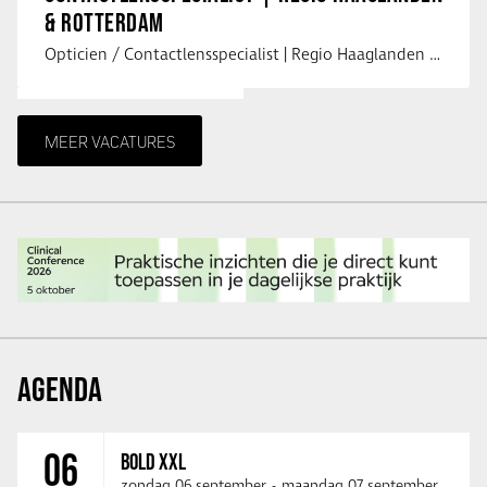
& ROTTERDAM
Opticien / Contactlensspecialist | Regio Haaglanden & Rotterdam Saludos uit …
MEER VACATURES
AGENDA
06
BOLD XXL
zondag 06 september
-
maandag 07 september