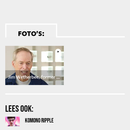
FOTO’S:
Jim Wetherbee, former astronaut, about TMA - The Icon
LEES OOK:
KOMONO RIPPLE