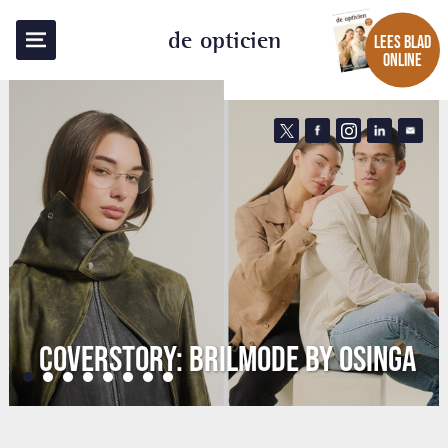
de opticien
LEES BLAD
ONLINE
COVERSTORY: BRILMODE BY OSINGA
•
•
•
•
•
•
•
•