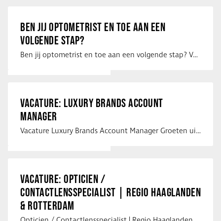
BEN JIJ OPTOMETRIST EN TOE AAN EEN
VOLGENDE STAP?
Ben jij optometrist en toe aan een volgende stap? Voor een optiekketen is Eye …
VACATURE: LUXURY BRANDS ACCOUNT
MANAGER
Vacature Luxury Brands Account Manager Groeten uit Spanje! Vanaf mijn …
VACATURE: OPTICIEN /
CONTACTLENSSPECIALIST | REGIO HAAGLANDEN
& ROTTERDAM
Opticien / Contactlensspecialist | Regio Haaglanden & Rotterdam Saludos uit …