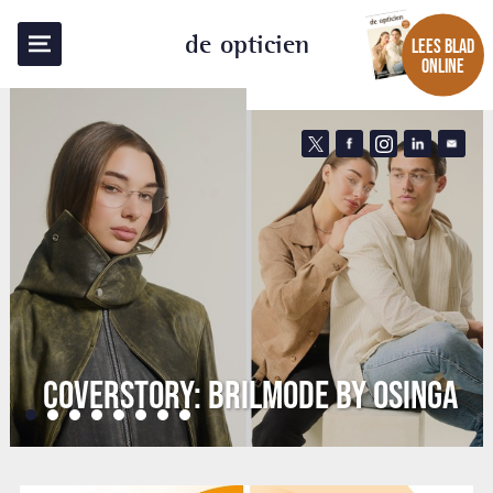
de opticien
LEES BLAD
ONLINE
COVERSTORY: BRILMODE BY OSINGA
•
•
•
•
•
•
•
•