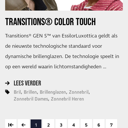
TRANSITIONS® COLOR TOUCH
Transitions® GEN S™ van EssilorLuxottica geldt als
de nieuwste technologische standaard voor
dynamische brillenglazen. De technologie speelt in
op een wereld waarin lichtomstandigheden …
LEES VERDER
Bril
Brillen
Brillenglazen
Zonnebril
Zonnebril Dames
Zonnebril Heren
1
2
3
4
5
6
7