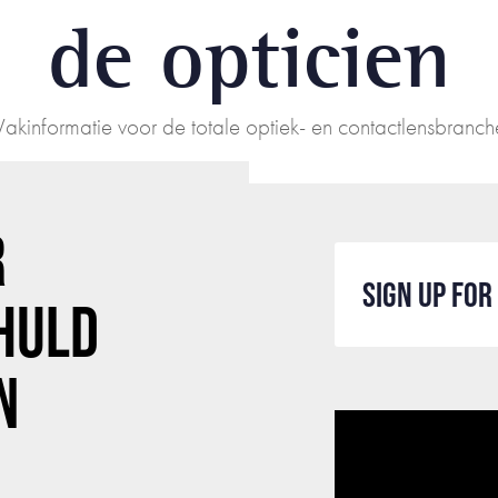
de opticien
Vakinformatie voor de totale optiek- en contactlensbranch
R
SIGN UP FO
HULD
N