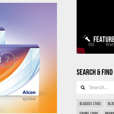
FEATUR
SEARCH & FIND
GLASSES (742)
GLA
FRAME (308)
BRAND