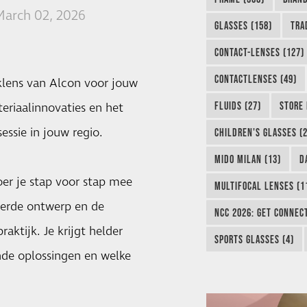
arch 02, 2026
GLASSES (158)
TRA
CONTACT-LENSES (127)
CONTACTLENSES (49)
lens van Alcon voor jouw
FLUIDS (27)
STORE 
teriaalinnovaties en het
sessie in jouw regio.
CHILDREN'S GLASSES (2
MIDO MILAN (13)
D
er je stap voor stap mee
MULTIFOCAL LENSES (1
eerde ontwerp en de
NCC 2026: GET CONNEC
raktijk. Je krijgt helder
SPORTS GLASSES (4)
nde oplossingen en welke