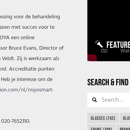
lossing voor de behandeling
azen met succes voor te
HOYA een online
FEATUR
sor Bruce Evans, Director of
Veldt. Zij is werkzaam als
nd. Accreditatie punten
 Heb je interesse om de
SEARCH & FIND
ision.com/nl/miyosmart-
GLASSES (742)
GLA
. 020-7652310.
FRAME (308)
BRAND