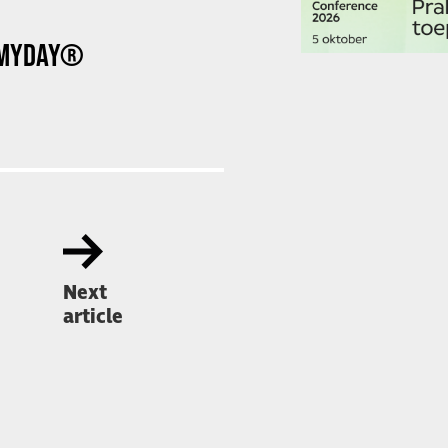
 MYDAY®
Next
article