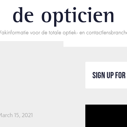
de opticien
Vakinformatie voor de totale optiek- en contactlensbranch
SIGN UP FO
arch 15, 2021