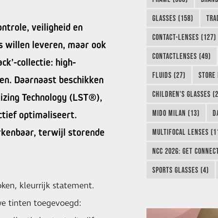
GLASSES (158)
TRA
ntrole, veiligheid en
CONTACT-LENSES (127)
es willen leveren, maar ook
CONTACTLENSES (49)
ck’-collectie: high-
FLUIDS (27)
STORE 
uren. Daarnaast beschikken
CHILDREN'S GLASSES (2
ilizing Technology (LST®),
MIDO MILAN (13)
D
ctief optimaliseert.
rkenbaar, terwijl storende
MULTIFOCAL LENSES (1
NCC 2026: GET CONNEC
SPORTS GLASSES (4)
oken, kleurrijk statement.
e tinten toegevoegd: