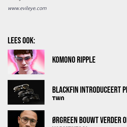
www.evileye.com
LEES OOK:
KOMONO RIPPLE
BLACKFIN INTRODUCEERT 
TWO
ØRGREEN BOUWT VERDER O