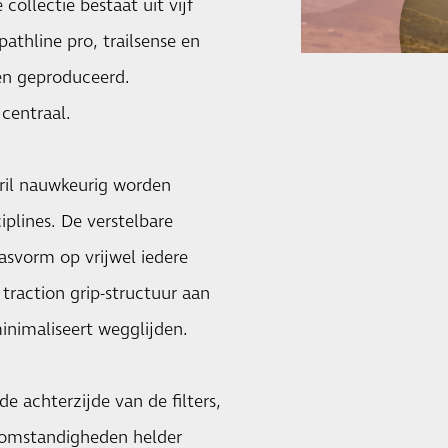
llectie bestaat uit vijf
athline pro, trailsense en
den geproduceerd.
 centraal.
bril nauwkeurig worden
iplines. De verstelbare
asvorm op vrijwel iedere
 traction grip-structuur aan
nimaliseert wegglijden.
e achterzijde van de filters,
 omstandigheden helder