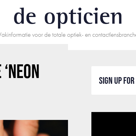
de opticien
Vakinformatie voor de totale optiek- en contactlensbranch
E ‘NEON
SIGN UP FO