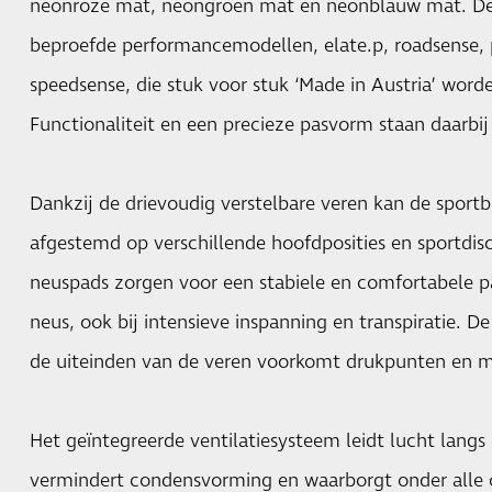
neonroze mat, neongroen mat en neonblauw mat. De co
beproefde performancemodellen, elate.p, roadsense, p
speedsense, die stuk voor stuk ‘Made in Austria’ wor
Functionaliteit en een precieze pasvorm staan daarbij
Dankzij de drievoudig verstelbare veren kan de sport
afgestemd op verschillende hoofdposities en sportdisc
neuspads zorgen voor een stabiele en comfortabele p
neus, ook bij intensieve inspanning en transpiratie. De
de uiteinden van de veren voorkomt drukpunten en mi
Het geïntegreerde ventilatiesysteem leidt lucht langs d
vermindert condensvorming en waarborgt onder alle