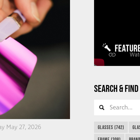
FEATUR
SEARCH & FIND
y May 27, 2026
GLASSES (742)
GLA
FRAME (308)
BRAND