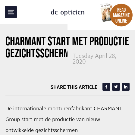
BACK TO OVERVIEW
READ
de opticien
MAGAZINE
ONLINE
CHARMANT START MET PRODUCTIE
GEZICHTSSCHERMEN
Tuesday April 28,
2020
SHARE THIS ARTICLE
De internationale monturenfabrikant CHARMANT
Group start met de productie van nieuw
ontwikkelde gezichtsschermen