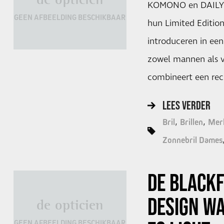
KOMONO en DAILY
GEEN AFBEELDING BESCHIKBAAR
hun Limited Edition 
introduceren in een
zowel mannen als 
combineert een re
LEES VERDER
Bril
Brillen
Mer
Zonnebril Dames
DE BLACKF
DESIGN WA
de opticien
GEEN AFBEELDING BESCHIKBAAR