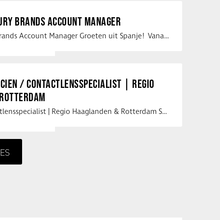
XURY BRANDS ACCOUNT MANAGER
Vacature Luxury Brands Account Manager Groeten uit Spanje! Vanaf mijn …
ICIEN / CONTACTLENSSPECIALIST | REGIO
 ROTTERDAM
Opticien / Contactlensspecialist | Regio Haaglanden & Rotterdam Saludos uit …
ES