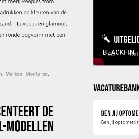
het merk Peoples from
adrukken de kleuren van de
 zand. Luxueus en glamour,
 een ronde oogvorm met een
UITGELI
BLACKFIN
n
Merken
Monturen
VACATUREBAN
ENTEERT DE
BEN JIJ OPTOM
IL-MODELLEN