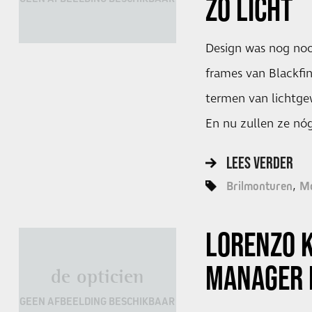
ZO LICHT
Design was nog nooi
frames van Blackfin 
termen van lichtge
En nu zullen ze nóg
LEES VERDER
Brilmonturen
Mo
LORENZO 
MANAGER 
de opticien
GEEN AFBEELDING BESCHIKBAAR