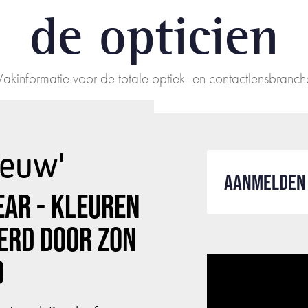
de opticien
Vakinformatie voor de totale optiek- en contactlensbranch
ieuw'
AANMELDEN 
AR - KLEUREN
ERD DOOR ZON
D