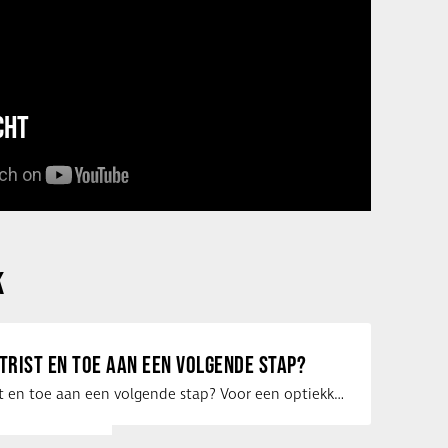
CHT
K
ETRIST EN TOE AAN EEN VOLGENDE STAP?
Ben jij optometrist en toe aan een volgende stap? Voor een optiekketen is Eye …