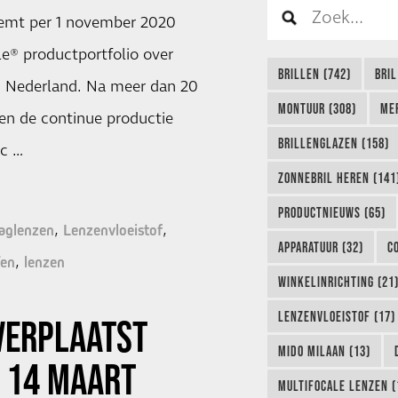
emt per 1 november 2020
le® productportfolio over
BRILLEN (742)
BRIL
n Nederland. Na meer dan 20
MONTUUR (308)
ME
en de continue productie
BRILLENGLAZEN (158)
ic …
ZONNEBRIL HEREN (141
PRODUCTNIEUWS (65)
aglenzen
Lenzenvloeistof
APPARATUUR (32)
C
fen
lenzen
WINKELINRICHTING (21
LENZENVLOEISTOF (17)
VERPLAATST
MIDO MILAAN (13)
& 14 MAART
MULTIFOCALE LENZEN (