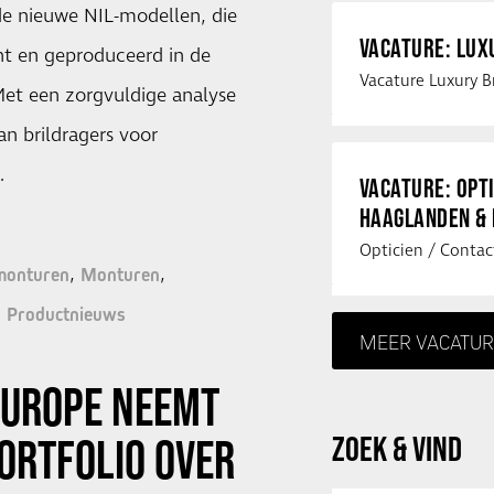
e nieuwe NIL-modellen, die
VACATURE: LU
ht en geproduceerd in de
 Met een zorgvuldige analyse
n brildragers voor
…
VACATURE: OPT
HAAGLANDEN &
monturen
Monturen
Productnieuws
MEER VACATUR
EUROPE NEEMT
ZOEK & VIND
ORTFOLIO OVER