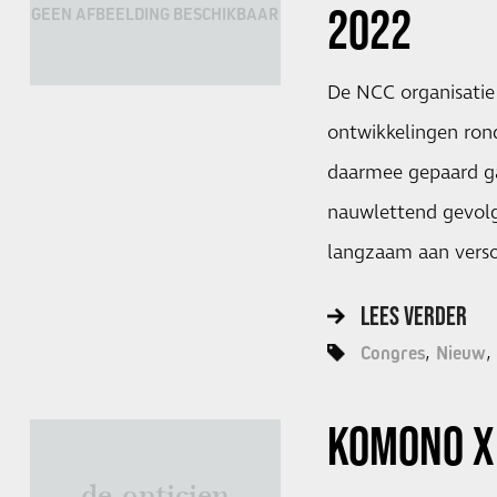
2022
GEEN AFBEELDING BESCHIKBAAR
De NCC organisatie 
ontwikkelingen ro
daarmee gepaard ga
nauwlettend gevolg
langzaam aan verso
LEES VERDER
Congres
Nieuw
KOMONO X 
de opticien