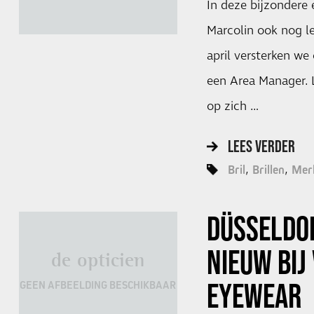
In deze bijzondere 
Marcolin ook nog le
april versterken w
een Area Manager. 
op zich …
LEES VERDER
Bril
Brillen
Mer
DÜSSELDO
NIEUW BIJ 
de opticien
EYEWEAR
GEEN AFBEELDING BESCHIKBAAR