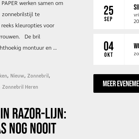
 PAPER werken samen om
SI
25
zonnebrilstijl te
vr
SEP
20
 reeks kleuropties voor
vrouwen. De bril
04
W
chthoekig montuur en …
zo
OKT
ken
Nieuw
Zonnebril
MEER EVENEM
Zonnebril Heren
IN RAZOR-LIJN:
S NOG NOOIT