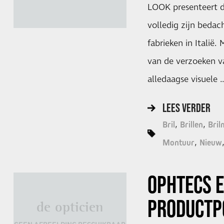
LOOK presenteert d
volledig zijn bedac
fabrieken in Italië.
van de verzoeken va
alledaagse visuele 
LEES VERDER
Bril
Brillen
Bril
Montuur
Nieuw
OPHTECS 
PRODUCTP
de opticien