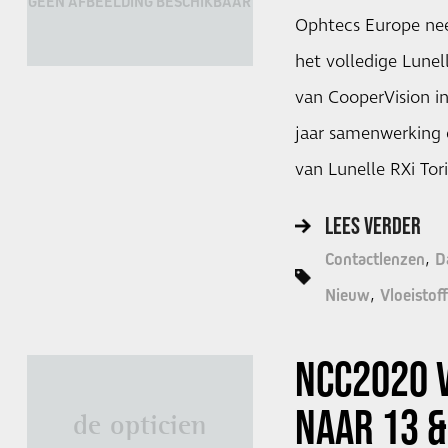
GEEN AFBEELDING BESCHIKBAAR
Ophtecs Europe ne
het volledige Lunel
van CooperVision i
jaar samenwerking 
van Lunelle RXi Tor
LEES VERDER
Contactlenzen
D
Nieuw
Vloeistof
NCC2020 
NAAR
13 
de opticien