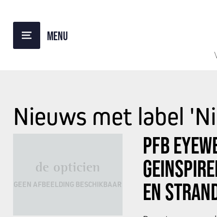
Nieuws met label 'N
PFB EYEWE
GEINSPIRE
de opticien
EN STRAN
GEEN AFBEELDING BESCHIKBAAR