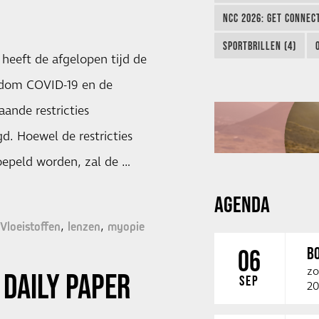
NCC 2026: GET CONNEC
SPORTBRILLEN (4)
heeft de afgelopen tijd de
ndom COVID-19 en de
ande restricties
d. Hoewel de restricties
epeld worden, zal de …
AGENDA
Vloeistoffen
lenzen
myopie
B
06
zo
DAILY PAPER
SEP
20