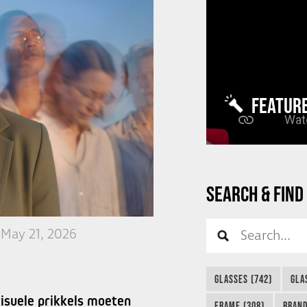
FEATUR
SEARCH & FIND
 May 21, 2026
GLASSES (742)
GLA
isuele prikkels moeten
FRAME (308)
BRAND