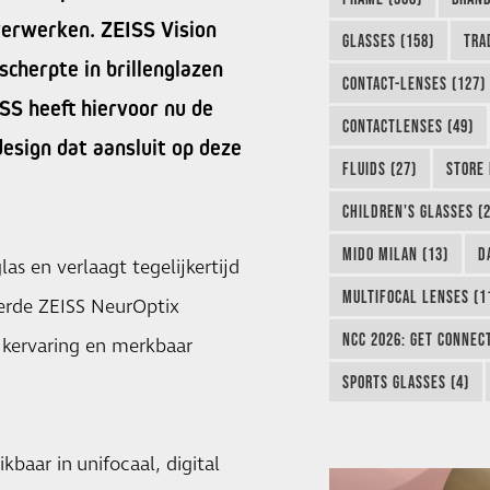
verwerken. ZEISS Vision
GLASSES (158)
TRA
scherpte in brillenglazen
CONTACT-LENSES (127)
ISS heeft hiervoor nu de
CONTACTLENSES (49)
esign dat aansluit op deze
FLUIDS (27)
STORE 
CHILDREN'S GLASSES (2
MIDO MILAN (13)
D
as en verlaagt tegelijkertijd
MULTIFOCAL LENSES (1
eerde ZEISS NeurOptix
NCC 2026: GET CONNEC
ijkervaring en merkbaar
SPORTS GLASSES (4)
kbaar in unifocaal, digital