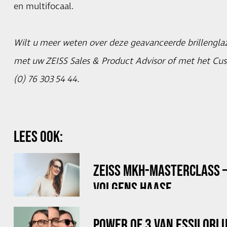
en multifocaal.
Wilt u meer weten over deze geavanceerde brillengl
met uw ZEISS Sales & Product Advisor of met het Cus
(0) 76 303 54 44.
LEES OOK:
ZEISS MKH-MASTERCLASS –
VOLGENS HAASE
POWER OF 3 VAN ESSILORL