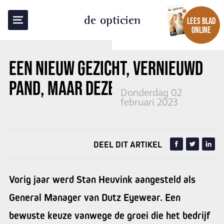
TERUG NAAR OVERZICHT
de opticien
LEES BLAD
ONLINE
EEN NIEUW GEZICHT, VERNIEUWD
PAND, MAAR DEZELFDE VISIE
Donderdag 02
februari 2023
DEEL DIT ARTIKEL
Vorig jaar werd Stan Heuvink aangesteld als
General Manager van Dutz Eyewear. Een
bewuste keuze vanwege de groei die het bedrijf