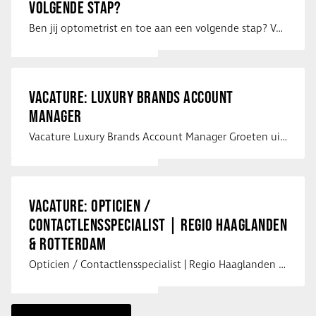
VOLGENDE STAP?
Ben jij optometrist en toe aan een volgende stap? Voor een optiekketen is Eye …
VACATURE: LUXURY BRANDS ACCOUNT
MANAGER
Vacature Luxury Brands Account Manager Groeten uit Spanje! Vanaf mijn …
VACATURE: OPTICIEN /
CONTACTLENSSPECIALIST | REGIO HAAGLANDEN
& ROTTERDAM
Opticien / Contactlensspecialist | Regio Haaglanden & Rotterdam Saludos uit …