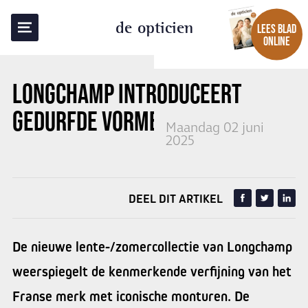
TERUG NAAR OVERZICHT
de opticien
LEES BLAD
ONLINE
LONGCHAMP INTRODUCEERT
GEDURFDE VORMEN
Maandag 02 juni
2025
DEEL DIT ARTIKEL
De nieuwe lente-/zomercollectie van Longchamp
weerspiegelt de kenmerkende verfijning van het
Franse merk met iconische monturen. De