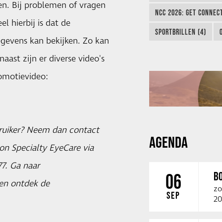
ten. Bij problemen of vragen
NCC 2026: GET CONNEC
 hierbij is dat de
SPORTBRILLEN (4)
gegevens kan bekijken. Zo kan
ast zijn er diverse video's
omotievideo:
bruiker? Neem dan contact
AGENDA
on Specialty EyeCare via
7. Ga naar
B
06
 en ontdek de
zo
SEP
20