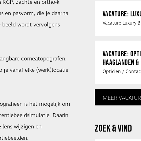
 RGP, zachte en ortho-k
VACATURE: LU
s en pasvorm, die je daarna
e beeld wordt vervolgens
VACATURE: OPT
angbare corneatopografen.
HAAGLANDEN &
 je vanaf elke (werk)locatie
MEER VACATUR
grafieën is het mogelijk om
centiebeeldsimulatie. Daarin
ZOEK & VIND
 lens wijzigen en
ntiebeelden.