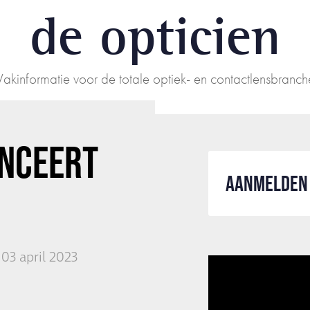
de opticien
Vakinformatie voor de totale optiek- en contactlensbranch
NCEERT
AANMELDEN 
03 april 2023