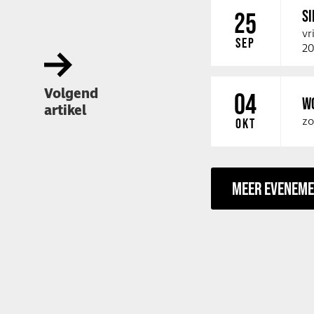
SI
25
vr
SEP
20
Volgend
04
W
artikel
zo
OKT
MEER EVENEM