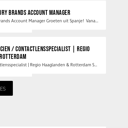
XURY BRANDS ACCOUNT MANAGER
Vacature Luxury Brands Account Manager Groeten uit Spanje! Vanaf mijn …
ICIEN / CONTACTLENSSPECIALIST | REGIO
 ROTTERDAM
Opticien / Contactlensspecialist | Regio Haaglanden & Rotterdam Saludos uit …
ES