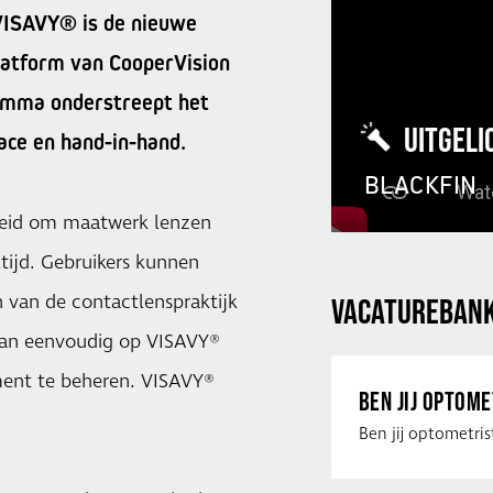
VISAVY® is de nieuwe
atform van CooperVision
amma onderstreept het
UITGELI
ace en hand-in-hand.
BLACKFIN
kheid om maatwerk lenzen
tijd. Gebruikers kunnen
 van de contactlenspraktijk
VACATUREBAN
 kan eenvoudig op VISAVY®
ment te beheren. VISAVY®
BEN JIJ OPTOM