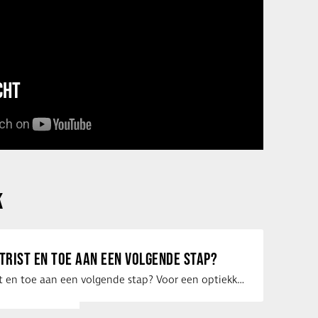
CHT
K
ETRIST EN TOE AAN EEN VOLGENDE STAP?
Ben jij optometrist en toe aan een volgende stap? Voor een optiekketen is Eye …