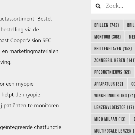
ctassortiment. Bestel
BRILLEN (742)
BRIL
bestelling via de
MONTUUR (308)
ME
Naast CooperVision SEC
BRILLENGLAZEN (158)
en en marketingmaterialen
ZONNEBRIL HEREN (141
ving.
PRODUCTNIEUWS (65)
oor een myopie
APPARATUUR (32)
C
 helpt de myopie
WINKELINRICHTING (21
 patiënten te monitoren.
LENZENVLOEISTOF (17)
MIDO MILAAN (13)
geïntegreerde chatfunctie
MULTIFOCALE LENZEN (