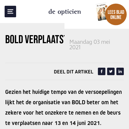
TERUG NAAR OVERZICHT
de opticien
LEES BLAD
ONLINE
BOLD VERPLAATST NAAR JUNI
Maandag 03 mei
2021
DEEL DIT ARTIKEL
Gezien het huidige tempo van de versoepelingen
lijkt het de organisatie van BOLD beter om het
zekere voor het onzekere te nemen en de beurs
te verplaatsen naar 13 en 14 juni 2021.