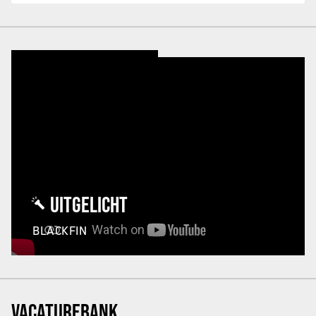
UITGELICHT
BLACKFIN
VACATUREBANK