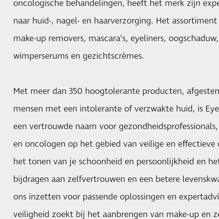
oncologische behandelingen, heeft het merk zijn exper
naar huid-, nagel- en haarverzorging. Het assortimen
make-up removers, mascara’s, eyeliners, oogschaduw,
wimperserums en gezichtscrèmes.
Met meer dan 350 hoogtolerante producten, afgeste
mensen met een intolerante of verzwakte huid, is Ey
een vertrouwde naam voor gezondheidsprofessionals,
en oncologen op het gebied van veilige en effectieve
het tonen van je schoonheid en persoonlijkheid en he
bijdragen aan zelfvertrouwen en een betere levenskwa
ons inzetten voor passende oplossingen en expertadvi
veiligheid zoekt bij het aanbrengen van make-up en z