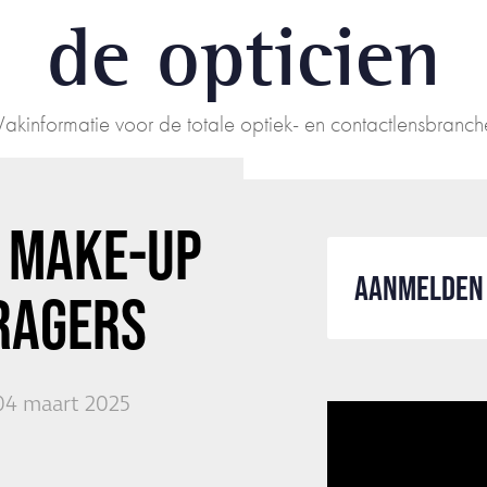
de opticien
Vakinformatie voor de totale optiek- en contactlensbranch
: MAKE-UP
AANMELDEN 
RAGERS
04 maart 2025