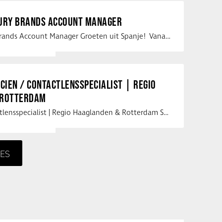
XURY BRANDS ACCOUNT MANAGER
Vacature Luxury Brands Account Manager Groeten uit Spanje! Vanaf mijn …
ICIEN / CONTACTLENSSPECIALIST | REGIO
 ROTTERDAM
Opticien / Contactlensspecialist | Regio Haaglanden & Rotterdam Saludos uit …
ES