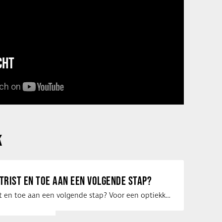
CHT
K
ETRIST EN TOE AAN EEN VOLGENDE STAP?
Ben jij optometrist en toe aan een volgende stap? Voor een optiekketen is Eye …