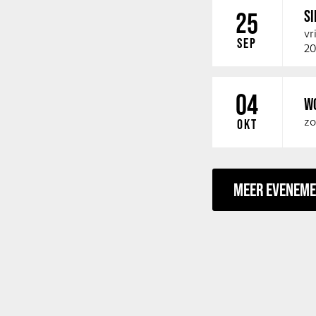
SI
25
vr
SEP
20
04
W
zo
OKT
MEER EVENEM