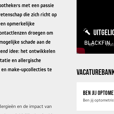
apothekers met een passie
etenschap die zich richt op
een opmerkelijke
UITGELI
contactlenzen droegen om
mogelijke schade aan de
BLACKFIN
kend idee: het ontwikkelen
tatie en allergische
 en make-upcollecties te
VACATUREBAN
BEN JIJ OPTOM
llergieën en de impact van