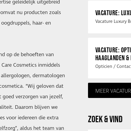
tise geleidelijk uitgebreid
VACATURE: LU
t omvat nu producten zoals
 oogdruppels, haar- en
VACATURE: OPT
md op de behoeften van
HAAGLANDEN &
e Care Cosmetics inmiddels
 allergologen, dermatologen
 cosmetica. “Wij geloven dat
MEER VACATUR
t goed verzorgen van jezelf,
liteit. Daarom blijven we
ZOEK & VIND
es voor iedereen die extra
elfzorg”, aldus het team van