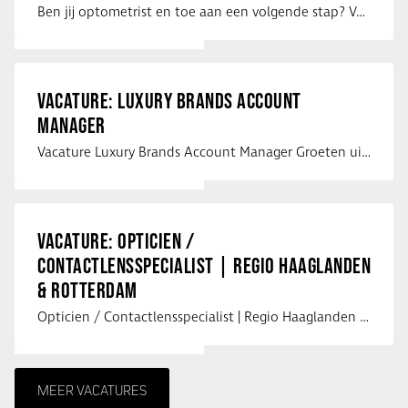
Ben jij optometrist en toe aan een volgende stap? Voor een optiekketen is Eye …
VACATURE: LUXURY BRANDS ACCOUNT
MANAGER
Vacature Luxury Brands Account Manager Groeten uit Spanje! Vanaf mijn …
VACATURE: OPTICIEN /
CONTACTLENSSPECIALIST | REGIO HAAGLANDEN
& ROTTERDAM
Opticien / Contactlensspecialist | Regio Haaglanden & Rotterdam Saludos uit …
MEER VACATURES