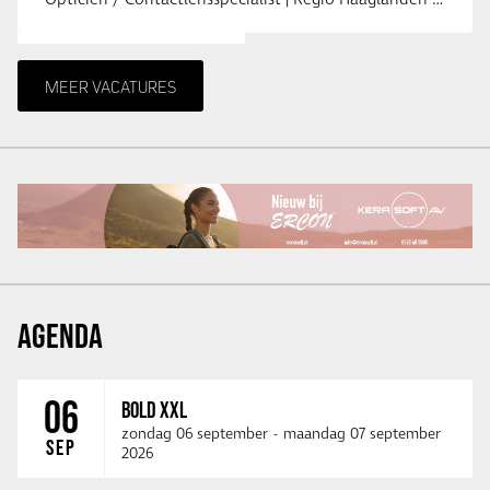
Opticien / Contactlensspecialist | Regio Haaglanden & Rotterdam Saludos uit …
MEER VACATURES
AGENDA
06
BOLD XXL
zondag 06 september
-
maandag 07 september
SEP
2026