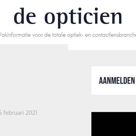
de opticien
Vakinformatie voor de totale optiek- en contactlensbranch
AANMELDEN 
5 februari 2021