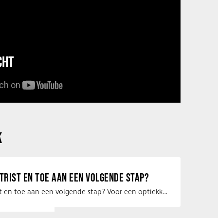
CHT
K
ETRIST EN TOE AAN EEN VOLGENDE STAP?
Ben jij optometrist en toe aan een volgende stap? Voor een optiekketen is Eye …