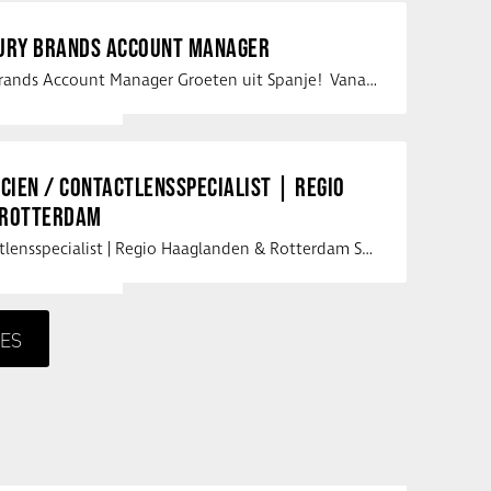
XURY BRANDS ACCOUNT MANAGER
Vacature Luxury Brands Account Manager Groeten uit Spanje! Vanaf mijn …
ICIEN / CONTACTLENSSPECIALIST | REGIO
 ROTTERDAM
Opticien / Contactlensspecialist | Regio Haaglanden & Rotterdam Saludos uit …
ES