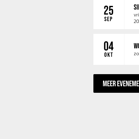
SI
25
vr
SEP
20
04
W
zo
OKT
MEER EVENEM