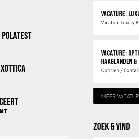
VACATURE: LU
 POLATEST
VACATURE: OPT
HAAGLANDEN &
UXOTTICA
MEER VACATUR
UCEERT
ENT
ZOEK & VIND