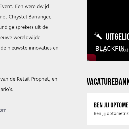
 Event. Een wereldwijd
met Chrystel Barranger,
undige sprekers uit de
UITGELI
ieuwe wereldwijde
BLACKFIN
de nieuwste innovaties en
 van de Retail Prophet, en
VACATUREBAN
rio's.
BEN JIJ OPTOM
com