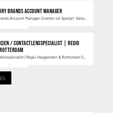
XURY BRANDS ACCOUNT MANAGER
Vacature Luxury Brands Account Manager Groeten uit Spanje! Vanaf mijn …
ICIEN / CONTACTLENSSPECIALIST | REGIO
 ROTTERDAM
Opticien / Contactlensspecialist | Regio Haaglanden & Rotterdam Saludos uit …
ES