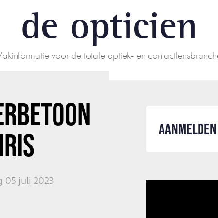
de opticien
Vakinformatie voor de totale optiek- en contactlensbranch
ERBETOON
AANMELDEN 
IRIS
 05 juli 2023