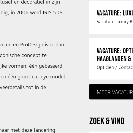
usief en decoratief in zijn
VACATURE: LU
ldig, in 2006 werd IRIS 5104
velen en ProDesign is er dan
VACATURE: OPT
iconische concept te
HAAGLANDEN &
lijke vormen; één gebaseerd
 en één groot cat-eye model.
eerdetails tot in de
MEER VACATUR
ZOEK & VIND
maar met deze lancering