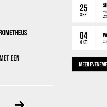
SI
25
vr
SEP
20
PROMETHEUS
04
W
zo
OKT
 MET EEN
MEER EVENEM