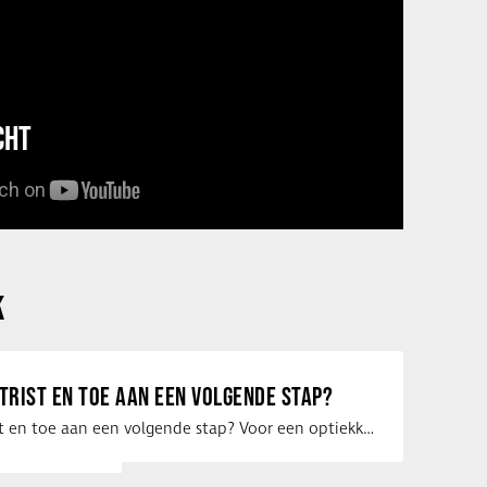
CHT
K
ETRIST EN TOE AAN EEN VOLGENDE STAP?
Ben jij optometrist en toe aan een volgende stap? Voor een optiekketen is Eye …