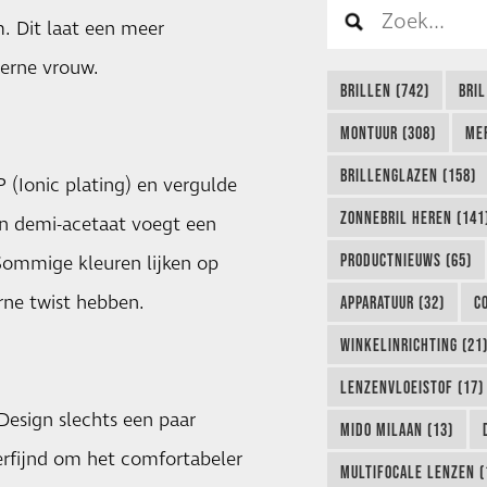
. Dit laat een meer
derne vrouw.
BRILLEN (742)
BRIL
MONTUUR (308)
ME
BRILLENGLAZEN (158)
 (Ionic plating) en vergulde
ZONNEBRIL HEREN (141
an demi-acetaat voegt een
PRODUCTNIEUWS (65)
Sommige kleuren lijken op
rne twist hebben.
APPARATUUR (32)
C
WINKELINRICHTING (21
LENZENVLOEISTOF (17)
Design slechts een paar
MIDO MILAAN (13)
rfijnd om het comfortabeler
MULTIFOCALE LENZEN (