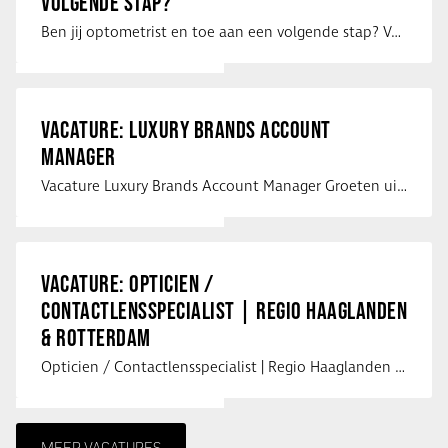
VOLGENDE STAP?
Ben jij optometrist en toe aan een volgende stap? Voor een optiekketen is Eye …
VACATURE: LUXURY BRANDS ACCOUNT
MANAGER
Vacature Luxury Brands Account Manager Groeten uit Spanje! Vanaf mijn …
VACATURE: OPTICIEN /
CONTACTLENSSPECIALIST | REGIO HAAGLANDEN
& ROTTERDAM
Opticien / Contactlensspecialist | Regio Haaglanden & Rotterdam Saludos uit …
MEER VACATURES