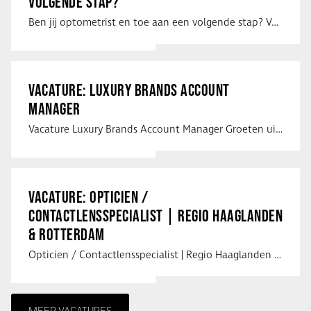
VOLGENDE STAP?
Ben jij optometrist en toe aan een volgende stap? Voor een optiekketen is Eye …
VACATURE: LUXURY BRANDS ACCOUNT
MANAGER
Vacature Luxury Brands Account Manager Groeten uit Spanje! Vanaf mijn …
VACATURE: OPTICIEN /
CONTACTLENSSPECIALIST | REGIO HAAGLANDEN
& ROTTERDAM
Opticien / Contactlensspecialist | Regio Haaglanden & Rotterdam Saludos uit …
MEER VACATURES