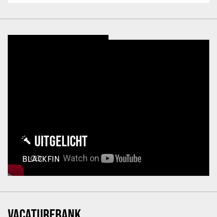
UITGELICHT
BLACKFIN
VACATUREBANK