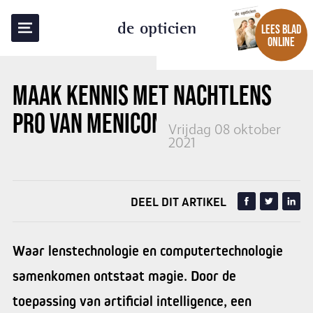
TERUG NAAR OVERZICHT
de opticien
LEES BLAD
ONLINE
MAAK KENNIS MET NACHTLENS
PRO VAN
MENICON
Vrijdag 08 oktober
2021
DEEL DIT ARTIKEL
Waar lenstechnologie en computertechnologie
samenkomen ontstaat magie. Door de
toepassing van artificial intelligence, een