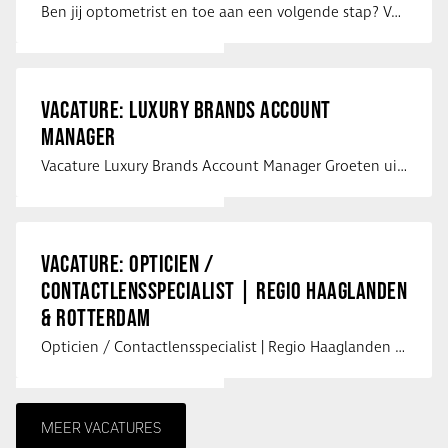
Ben jij optometrist en toe aan een volgende stap? Voor een optiekketen is Eye …
VACATURE: LUXURY BRANDS ACCOUNT
MANAGER
Vacature Luxury Brands Account Manager Groeten uit Spanje! Vanaf mijn …
VACATURE: OPTICIEN /
CONTACTLENSSPECIALIST | REGIO HAAGLANDEN
& ROTTERDAM
Opticien / Contactlensspecialist | Regio Haaglanden & Rotterdam Saludos uit …
MEER VACATURES