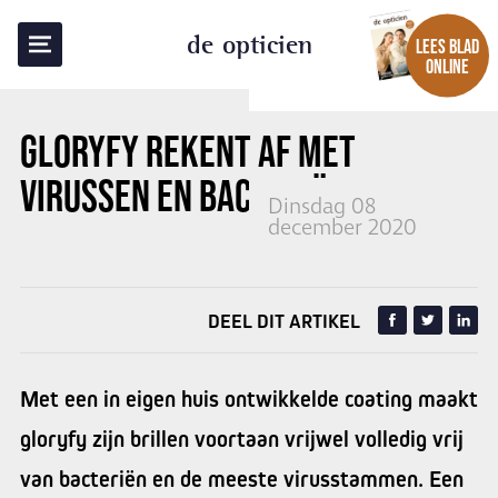
TERUG NAAR OVERZICHT
de opticien
LEES BLAD
ONLINE
GLORYFY REKENT AF MET
VIRUSSEN EN BACTERIËN
Dinsdag 08
december 2020
DEEL DIT ARTIKEL
Met een in eigen huis ontwikkelde coating maakt
gloryfy zijn brillen voortaan vrijwel volledig vrij
van bacteriën en de meeste virusstammen. Een