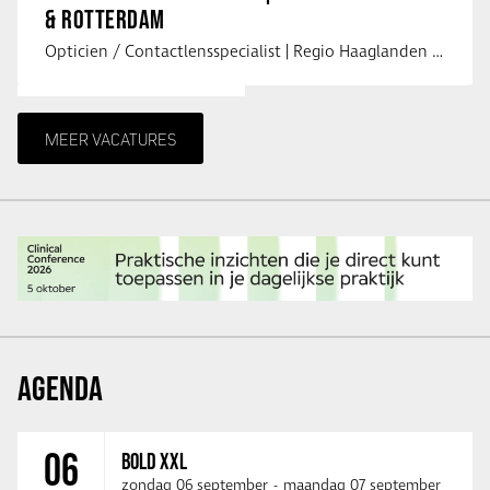
& ROTTERDAM
Opticien / Contactlensspecialist | Regio Haaglanden & Rotterdam Saludos uit …
MEER VACATURES
AGENDA
06
BOLD XXL
zondag 06 september
-
maandag 07 september