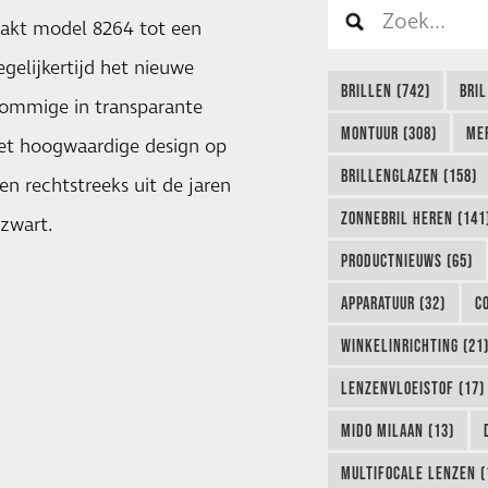
aakt model 8264 tot een
gelijkertijd het nieuwe
BRILLEN (742)
BRIL
sommige in transparante
MONTUUR (308)
ME
 het hoogwaardige design op
BRILLENGLAZEN (158)
n rechtstreeks uit de jaren
ZONNEBRIL HEREN (141
 zwart.
PRODUCTNIEUWS (65)
APPARATUUR (32)
C
WINKELINRICHTING (21
LENZENVLOEISTOF (17)
MIDO MILAAN (13)
MULTIFOCALE LENZEN (