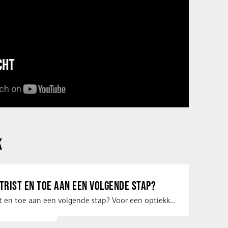
CHT
K
ETRIST EN TOE AAN EEN VOLGENDE STAP?
Ben jij optometrist en toe aan een volgende stap? Voor een optiekketen is Eye …