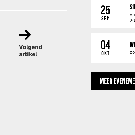
SI
25
vr
SEP
20
04
W
Volgend
zo
OKT
artikel
MEER EVENEM