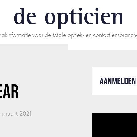
de opticien
Vakinformatie voor de totale optiek- en contactlensbranch
AANMELDEN 
EAR
9 maart 2021