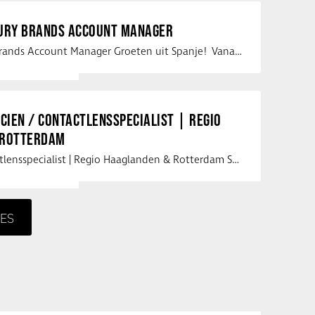
XURY BRANDS ACCOUNT MANAGER
Vacature Luxury Brands Account Manager Groeten uit Spanje! Vanaf mijn …
ICIEN / CONTACTLENSSPECIALIST | REGIO
 ROTTERDAM
Opticien / Contactlensspecialist | Regio Haaglanden & Rotterdam Saludos uit …
ES