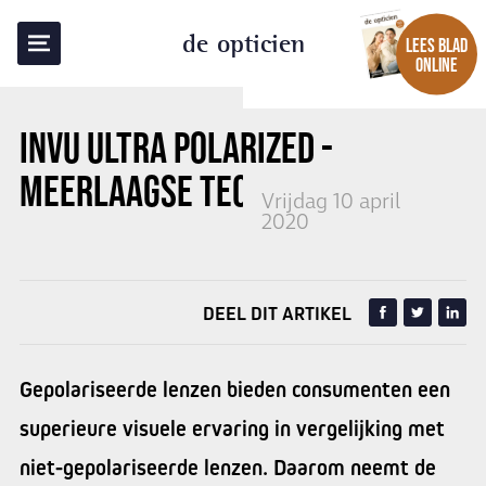
TERUG NAAR OVERZICHT
de opticien
LEES BLAD
ONLINE
INVU ULTRA POLARIZED -
MEERLAAGSE TECHNOLOGIE
Vrijdag 10 april
2020
DEEL DIT ARTIKEL
Gepolariseerde lenzen bieden consumenten een
superieure visuele ervaring in vergelijking met
niet-gepolariseerde lenzen. Daarom neemt de