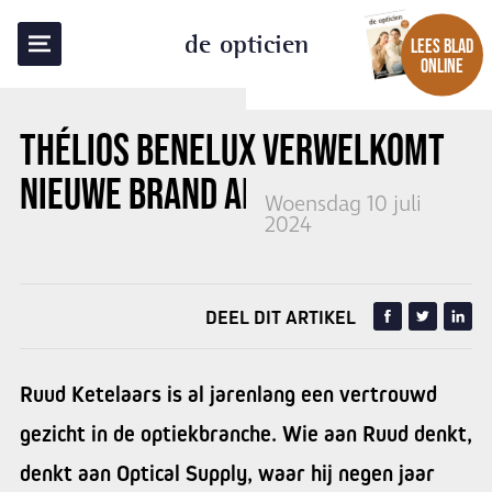
TERUG NAAR OVERZICHT
de opticien
LEES BLAD
ONLINE
THÉLIOS BENELUX VERWELKOMT
NIEUWE BRAND AMBASSADOR
Woensdag 10 juli
2024
DEEL DIT ARTIKEL
Ruud Ketelaars is al jarenlang een vertrouwd
gezicht in de optiekbranche. Wie aan Ruud denkt,
denkt aan Optical Supply, waar hij negen jaar