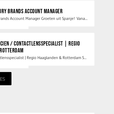
XURY BRANDS ACCOUNT MANAGER
Vacature Luxury Brands Account Manager Groeten uit Spanje! Vanaf mijn …
ICIEN / CONTACTLENSSPECIALIST | REGIO
 ROTTERDAM
Opticien / Contactlensspecialist | Regio Haaglanden & Rotterdam Saludos uit …
ES