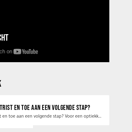
CHT
K
ETRIST EN TOE AAN EEN VOLGENDE STAP?
Ben jij optometrist en toe aan een volgende stap? Voor een optiekketen is Eye …