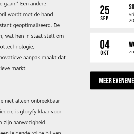
e gaan.” Een andere
SI
25
bril wordt met de hand
vr
SEP
20
nstant geoptimaliseerd. De
n, wat hen in staat stelt om
04
W
ottechnologie,
zo
OKT
innovatieve aanpak maakt dat
tieve markt.
MEER EVENEM
ie niet alleen onbreekbaar
den, is gloryfy klaar voor
m zijn aanwezigheid
een leidende rol te blijven