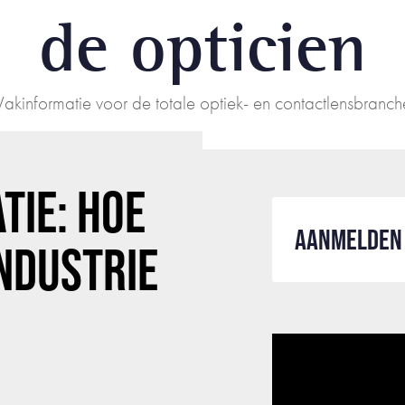
de opticien
Vakinformatie voor de totale optiek- en contactlensbranch
TIE: HOE
AANMELDEN 
NDUSTRIE