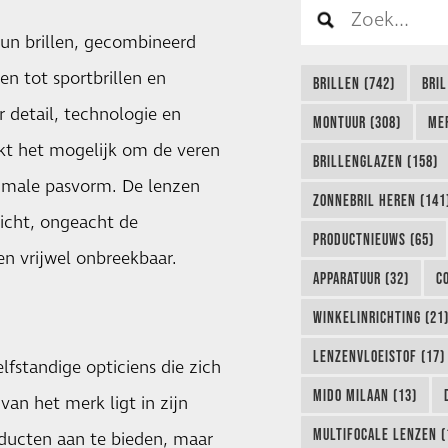
hun brillen, gecombineerd
n tot sportbrillen en
BRILLEN (742)
BRIL
 detail, technologie en
MONTUUR (308)
ME
kt het mogelijk om de veren
BRILLENGLAZEN (158)
ptimale pasvorm. De lenzen
ZONNEBRIL HEREN (141
zicht, ongeacht de
PRODUCTNIEUWS (65)
n vrijwel onbreekbaar.
APPARATUUR (32)
C
WINKELINRICHTING (21
LENZENVLOEISTOF (17)
lfstandige opticiens die zich
MIDO MILAAN (13)
van het merk ligt in zijn
MULTIFOCALE LENZEN (
ducten aan te bieden, maar