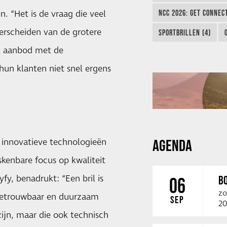
NCC 2026: GET CONNEC
n. “Het is de vraag die veel
derscheiden van de grotere
SPORTBRILLEN (4)
ek aanbod met de
hun klanten niet snel ergens
AGENDA
e innovatieve technologieën
kenbare focus op kwaliteit
fy, benadrukt: “Een bril is
B
06
zo
 betrouwbaar en duurzaam
SEP
20
 zijn, maar die ook technisch