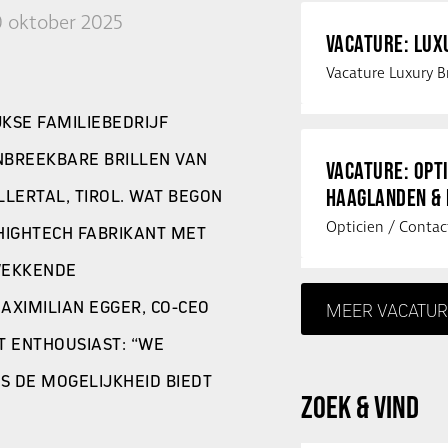
0 oktober 2025
VACATURE: LU
JKSE FAMILIEBEDRIJF
NBREEKBARE BRILLEN VAN
VACATURE: OPT
HAAGLANDEN &
LLERTAL, TIROL. WAT BEGON
 HIGHTECH FABRIKANT MET
WEKKENDE
AXIMILIAN EGGER, CO-CEO
MEER VACATUR
T ENTHOUSIAST: “WE
S DE MOGELIJKHEID BIEDT
ZOEK & VIND