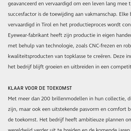
geavanceerd en vervaardigd om een leven lang mee t
succesfactor is de toewijding aan vakmanschap. Elke 
vervaardigd in Tirol en het productieproces wordt co
Eyewear-fabrikant heeft zijn productie in eigen hande
met behulp van technologie, zoals CNC-frezen en rob
kwaliteitsproducten van topklasse te creëren. Deze 
het bedrijf blijft groeien en uitbreiden in een competi
KLAAR VOOR DE TOEKOMST
Met meer dan 200 brillenmodellen in hun collectie, d
zijn, maar ook een uitstekende pasvorm en comfort bie
de toekomst. Het bedrijf heeft ambitieuze plannen o
wereldwijd verder uit te breiden en de komende jaren 