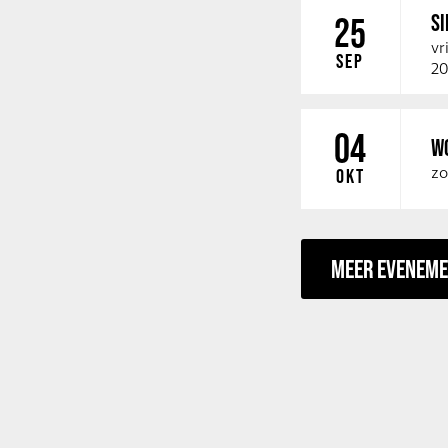
SI
25
vr
SEP
20
04
W
zo
OKT
MEER EVENEM