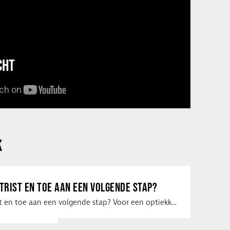
CHT
K
ETRIST EN TOE AAN EEN VOLGENDE STAP?
Ben jij optometrist en toe aan een volgende stap? Voor een optiekketen is Eye …