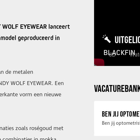
NDY WOLF EYEWEAR lanceert
 model geproduceerd in
UITGELI
BLACKFIN
aan de metalen
nt ANDY WOLF EYEWEAR. Een
VACATUREBAN
ierkante vorm een nieuwe
BEN JIJ OPTOM
naties zoals roségoud met
te combinaties in mokka