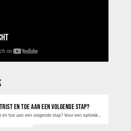
CHT
K
ETRIST EN TOE AAN EEN VOLGENDE STAP?
Ben jij optometrist en toe aan een volgende stap? Voor een optiekketen is Eye …