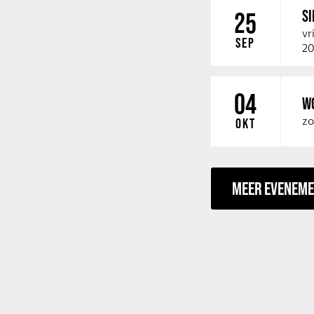
SI
25
vr
SEP
20
04
W
zo
OKT
MEER EVENEM