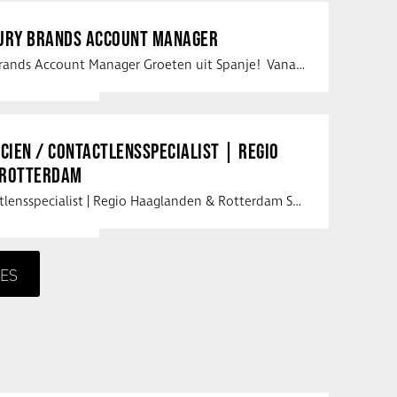
XURY BRANDS ACCOUNT MANAGER
Vacature Luxury Brands Account Manager Groeten uit Spanje! Vanaf mijn …
ICIEN / CONTACTLENSSPECIALIST | REGIO
 ROTTERDAM
Opticien / Contactlensspecialist | Regio Haaglanden & Rotterdam Saludos uit …
ES