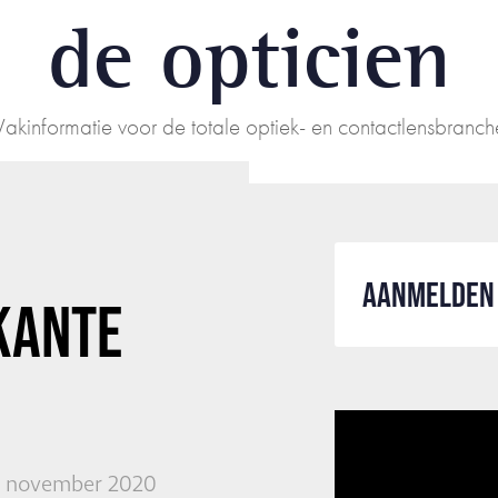
de opticien
Vakinformatie voor de totale optiek- en contactlensbranch
AANMELDEN 
KANTE
13 november 2020