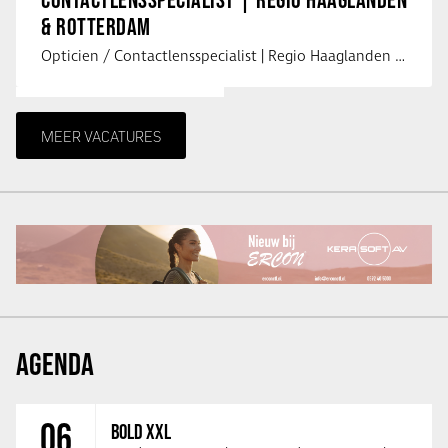
& ROTTERDAM
Opticien / Contactlensspecialist | Regio Haaglanden & Rotterdam Saludos uit …
MEER VACATURES
AGENDA
06
BOLD XXL