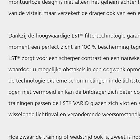
montuurloze design is niet alleen het geheim achter 
van de vistair, maar verzekert de drager ook van een 
Dankzij de hoogwaardige LST® filtertechnologie garand
moment een perfect zicht én 100 % bescherming tegen
LST® zorgt voor een scherper contrast en een nauwke
waardoor u mogelijke obstakels in een oogwenk opmer
de technologie extreme schommelingen in de lichtste
ogen niet vermoeid en kan de brildrager zich beter co
trainingen passen de LST® VARiO glazen zich vlot en
wisselende lichtinval en veranderende weersomstand
Hoe zwaar de training of wedstrijd ook is, zweet is n