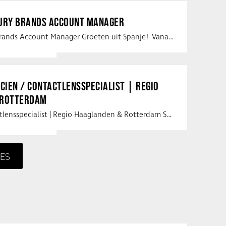
XURY BRANDS ACCOUNT MANAGER
Vacature Luxury Brands Account Manager Groeten uit Spanje! Vanaf mijn …
ICIEN / CONTACTLENSSPECIALIST | REGIO
 ROTTERDAM
Opticien / Contactlensspecialist | Regio Haaglanden & Rotterdam Saludos uit …
ES