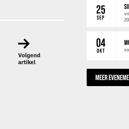
SI
25
vr
SEP
20
04
W
zo
OKT
Volgend
artikel
MEER EVENEM