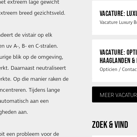
het extreem lage gewicht
VACATURE: LU
extreem breed gezichtsveld.
eert de vistair op elk
 uv A-, B- en C-stralen.
VACATURE: OPT
urige blik op de omgeving,
HAAGLANDEN &
kt. Daarnaast neutraliseert
rkte. Op die manier raken de
ncentreren. Tijdens lange
MEER VACATUR
 automatisch aan een
igheden aan.
ZOEK & VIND
ooit een probleem voor de