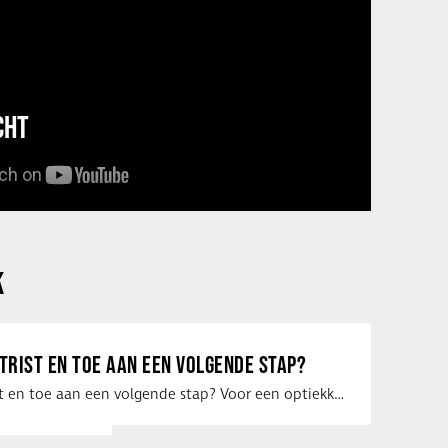
CHT
K
ETRIST EN TOE AAN EEN VOLGENDE STAP?
Ben jij optometrist en toe aan een volgende stap? Voor een optiekketen is Eye …