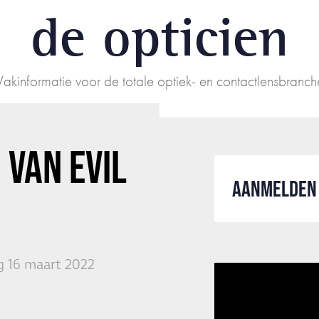
de opticien
Vakinformatie voor de totale optiek- en contactlensbranch
N VAN
EVIL
AANMELDEN 
 16 maart 2022