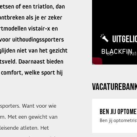
etsen of een triatlon, dan
ontbreken als je er zeker
ortmodellen vistair-x en
UITGELI
 voor uithoudingssporters
glijden niet van het gezicht
BLACKFIN
htsveld. Daarnaast bieden
comfort, welke sport hij
VACATUREBAN
ssporters. Want voor wie
BEN JIJ OPTOM
ram. Met een gewicht van
leisende atleten. Het