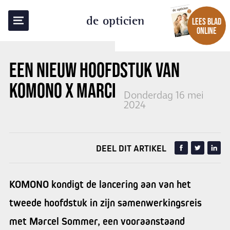
TERUG NAAR OVERZICHT
de opticien
LEES BLAD
ONLINE
EEN NIEUW HOOFDSTUK VAN
KOMONO X MARCEL SOMMER
Donderdag 16 mei
2024
DEEL DIT ARTIKEL
KOMONO kondigt de lancering aan van het
tweede hoofdstuk in zijn samenwerkingsreis
met Marcel Sommer, een vooraanstaand