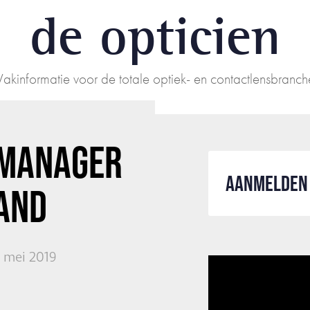
de opticien
Vakinformatie voor de totale optiek- en contactlensbranch
YMANAGER
AANMELDEN 
AND
7 mei 2019