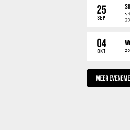
SI
25
vr
SEP
20
04
W
zo
OKT
MEER EVENEM