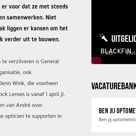
t er voor dat ze met steeds
gen samenwerken. Niet
lak liggen er kansen om het
UITGELI
k verder uit te bouwen.
BLACKFIN
te verzilveren is General
anisatie, ook
enis Wink, die voorheen
VACATUREBAN
 Lenses is vanaf 1 april jl.
n van André over.
BEN JIJ OPTOM
ge opticien te supporten in