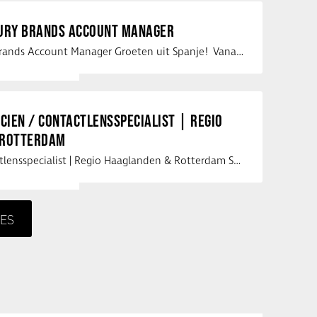
XURY BRANDS ACCOUNT MANAGER
Vacature Luxury Brands Account Manager Groeten uit Spanje! Vanaf mijn …
ICIEN / CONTACTLENSSPECIALIST | REGIO
 ROTTERDAM
Opticien / Contactlensspecialist | Regio Haaglanden & Rotterdam Saludos uit …
ES