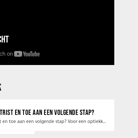
CHT
K
ETRIST EN TOE AAN EEN VOLGENDE STAP?
Ben jij optometrist en toe aan een volgende stap? Voor een optiekketen is Eye …