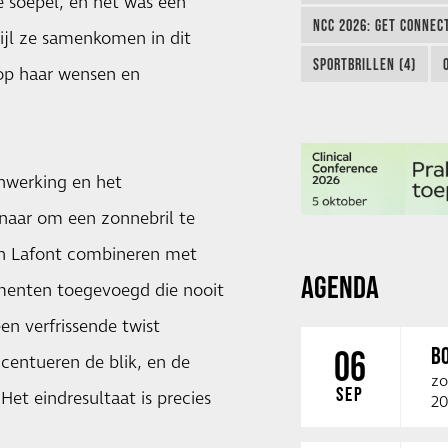
 soepel, en het was een
NCC 2026: GET CONNEC
jl ze samenkomen in dit
SPORTBRILLEN (4)
 op haar wensen en
enwerking en het
rnaar om een zonnebril te
on Lafont combineren met
AGENDA
ementen toegevoegd die nooit
en verfrissende twist
B
06
centueren de blik, en de
zo
SEP
 Het eindresultaat is precies
20