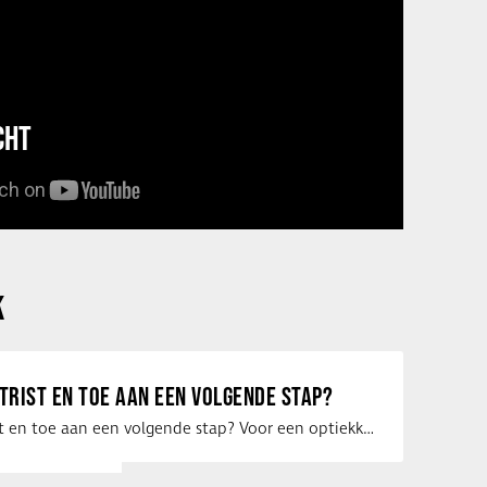
CHT
K
ETRIST EN TOE AAN EEN VOLGENDE STAP?
Ben jij optometrist en toe aan een volgende stap? Voor een optiekketen is Eye …