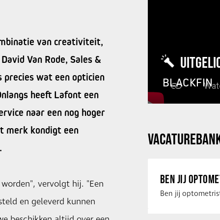
binatie van creativiteit,
 David Van Rode, Sales &
UITGELI
s precies wat een opticien
BLACKFIN
Onlangs heeft Lafont een
ervice naar een nog hoger
et merk kondigt een
VACATUREBAN
.
BEN JIJ OPTOM
 worden", vervolgt hij. "Een
steld en geleverd kunnen
we beschikken altijd over een