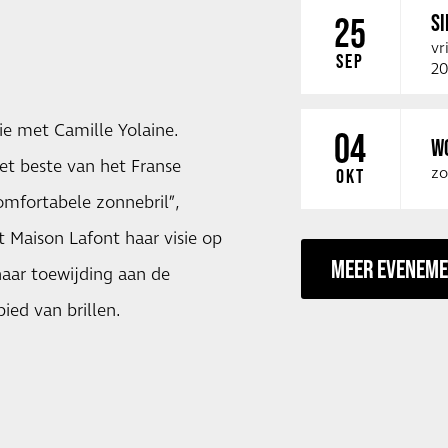
SI
25
vr
SEP
20
ie met Camille Yolaine.
04
W
et beste van het Franse
zo
OKT
omfortabele zonnebril”,
 Maison Lafont haar visie op
MEER EVENEM
haar toewijding aan de
ied van brillen.