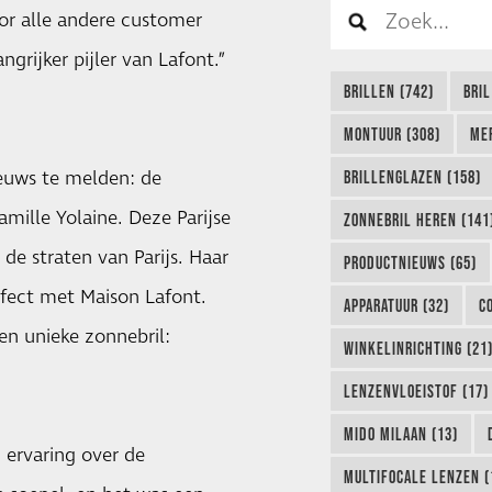
oor alle andere customer
ngrijker pijler van Lafont.”
BRILLEN (742)
BRIL
MONTUUR (308)
ME
euws te melden: de
BRILLENGLAZEN (158)
ille Yolaine. Deze Parijse
ZONNEBRIL HEREN (141
 de straten van Parijs. Haar
PRODUCTNIEUWS (65)
erfect met Maison Lafont.
APPARATUUR (32)
C
en unieke zonnebril:
WINKELINRICHTING (21
LENZENVLOEISTOF (17)
MIDO MILAAN (13)
n ervaring over de
MULTIFOCALE LENZEN (