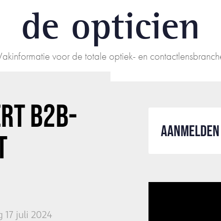
de opticien
Vakinformatie voor de totale optiek- en contactlensbranch
ERT B2B-
AANMELDEN 
T
17 juli 2024