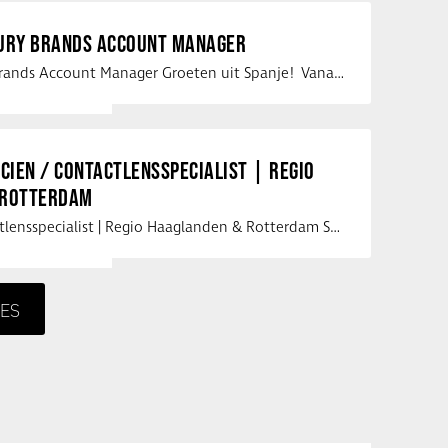
XURY BRANDS ACCOUNT MANAGER
Vacature Luxury Brands Account Manager Groeten uit Spanje! Vanaf mijn …
ICIEN / CONTACTLENSSPECIALIST | REGIO
 ROTTERDAM
Opticien / Contactlensspecialist | Regio Haaglanden & Rotterdam Saludos uit …
ES