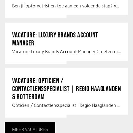
Ben jij optometrist en toe aan een volgende stap? Voor een optiekketen is Eye …
VACATURE: LUXURY BRANDS ACCOUNT
MANAGER
Vacature Luxury Brands Account Manager Groeten uit Spanje! Vanaf mijn …
VACATURE: OPTICIEN /
CONTACTLENSSPECIALIST | REGIO HAAGLANDEN
& ROTTERDAM
Opticien / Contactlensspecialist | Regio Haaglanden & Rotterdam Saludos uit …
MEER VACATURES